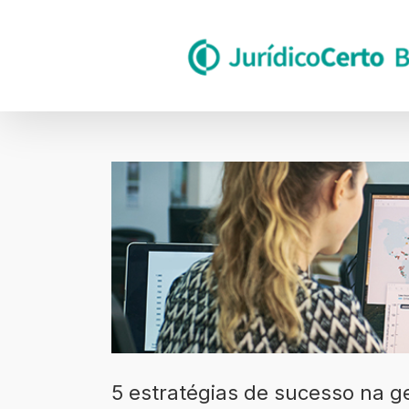
Skip
to
content
Ver
imagem
maior
5 estratégias de sucesso na 