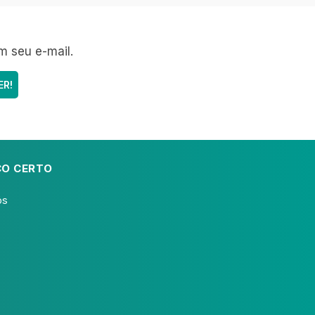
m seu e-mail.
CO CERTO
ós