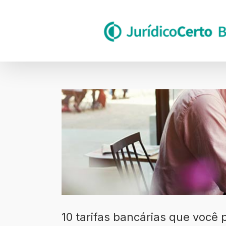
Skip
to
content
Ver
imagem
maior
10 tarifas bancárias que você 