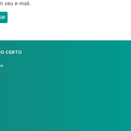
m seu e-mail.
CO CERTO
ós