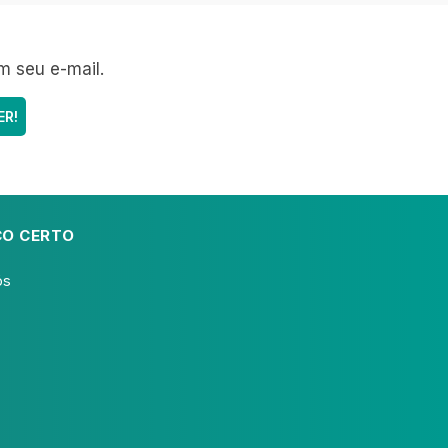
m seu e-mail.
CO CERTO
ós